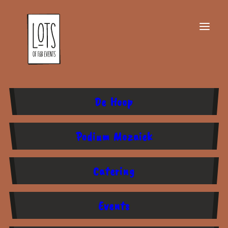
Lots of F&B Events is sinds 2022
De Hoop
trots horecapachter bij KARZV De
Hoop. Met passie en plezier verzorgt
Podium Mozaiek
Lots de hospitality bij De Hoop.
Samen met de vereniging organiseert
Lots mooie evenementen. Daarnaast is
Catering
deze aansprekende locatie aan de
Amstel bij beschikbaarheid ook te
huur voor externe partijen voor alle
Events
mogelijke bijeenkomsten en feesten.