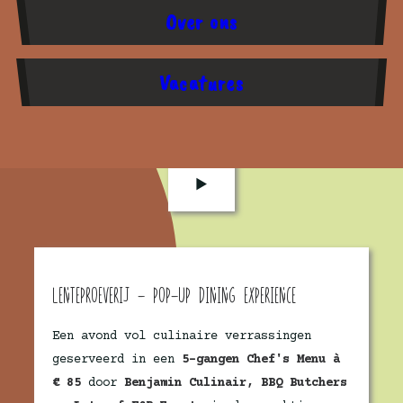
Kijk voor meer informatie op
Over ons
www.lots-events.nl
Vacatures
Lenteproeverij - Pop-Up Dining
Experience
►
Lenteproeverij - Pop-Up Dining Experience
Een avond vol culinaire verrassingen
geserveerd in een
5-gangen Chef's Menu à
€ 85
door
Benjamin Culinair, BBQ Butchers