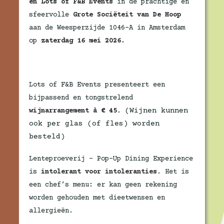
en Lots of F&B Events
in de prachtige en
sfeervolle
Grote Sociëteit van De Hoop
aan de Weesperzijde 1046-A in Amsterdam
op
zaterdag 16 mei 2026.
Lots of F&B Events presenteert een
bijpassend en tongstrelend
(Wijnen kunnen
wijnarrangement
à € 45
.
ook per glas (of fles) worden
besteld)
Lenteproeverij - Pop-Up Dining Experience
is
intolerant voor intoleranties
. Het is
een chef’s menu: er kan geen rekening
worden gehouden met dieetwensen en
allergieën.