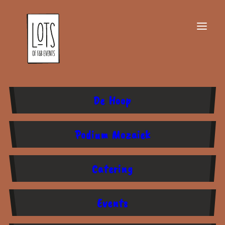
De Hoop
Offerte opvragen?
Podium Mozaiek
Catering
Wil je meer informatie over de
mogelijkheden, vul dan het
contactformulier in. Lots neemt
Events
zo snel mogelijk contact met je
op.