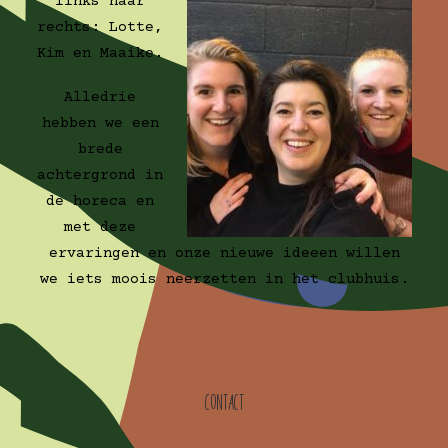
links naar
rechts: Lotte,
Kim en Maaike.
Alledrie
hebben we een
brede
achtergrond in
de horeca en
met deze
ervaringen en onze nieuwe ideeen willen
we iets moois neerzetten in het clubhuis.
Contact