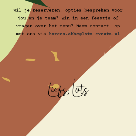
Wil je reserveren, opties bespreken voor
jou en je team? Zin in een feestje of
vragen over het menu? Neem contact op
met ons via
horeca.ahbc@lots-events.nl